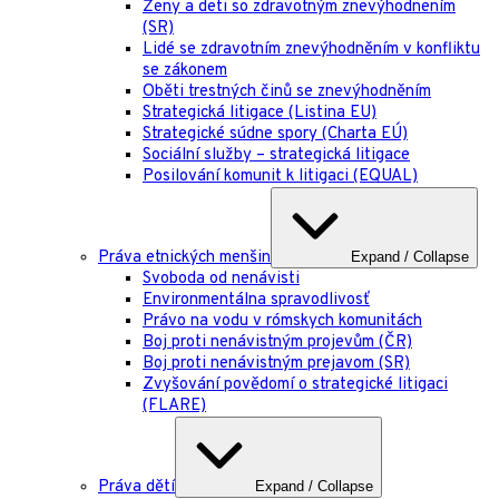
Ženy a deti so zdravotným znevýhodnením
(SR)
Lidé se zdravotním znevýhodněním v konfliktu
se zákonem
Oběti trestných činů se znevýhodněním
Strategická litigace (Listina EU)
Strategické súdne spory (Charta EÚ)
Sociální služby – strategická litigace
Posilování komunit k litigaci (EQUAL)
Práva etnických menšin
Expand / Collapse
Svoboda od nenávisti
Environmentálna spravodlivosť
Právo na vodu v rómskych komunitách
Boj proti nenávistným projevům (ČR)
Boj proti nenávistným prejavom (SR)
Zvyšování povědomí o strategické litigaci
(FLARE)
Práva dětí
Expand / Collapse