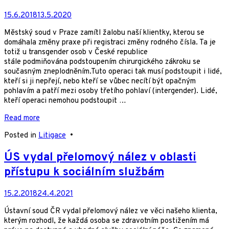
15.6.2018
13.5.2020
Městský soud v Praze zamítl žalobu naší klientky, kterou se
domáhala změny praxe při registraci změny rodného čísla. Ta je
totiž u transgender osob v České republice
stále podmiňována podstoupením chirurgického zákroku se
současným zneplodněním.Tuto operaci tak musí podstoupit i lidé,
kteří si ji nepřejí, nebo kteří se vůbec necítí být opačným
pohlavím a patří mezi osoby třetího pohlaví (intergender). Lidé,
kteří operaci nemohou podstoupit …
Read more
Posted in
Litigace
•
ÚS vydal přelomový nález v oblasti
přístupu k sociálním službám
15.2.2018
24.4.2021
Ústavní soud ČR vydal přelomový nález ve věci našeho klienta,
kterým rozhodl, že každá osoba se zdravotním postižením má