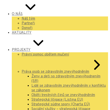
O NÁS
Náš tým
Partneři
Donoři
AKTUALITY
PROJEKTY
Právní pomoc obětem mučení
Práva osob se zdravotním znevýhodněním
Ženy a deti so zdravotným znevýhodnením
(SR)
Lidé se zdravotním znevýhodněním v konfliktu
se zákonem
Oběti trestných činů se znevýhodněním
Strategická litigace (Listina EU)
Strategické súdne spory (Charta EÚ)
Sociální služby – strategická litigace