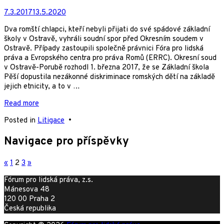
7.3.2017
13.5.2020
Dva romští chlapci, kteří nebyli přijati do své spádové základní
školy v Ostravě, vyhráli soudní spor před Okresním soudem v
Ostravě. Případy zastoupili společně právnici Fóra pro lidská
práva a Evropského centra pro práva Romů (ERRC). Okresní soud
v Ostravě-Porubě rozhodl 1. března 2017, že se Základní škola
Pěší dopustila nezákonné diskriminace romských dětí na základě
jejich etnicity, a to v …
Read more
Posted in
Litigace
•
Navigace pro příspěvky
«
1
2
3
»
Fórum pro lidská práva, z.s.
Mánesova 48
120 00 Praha 2
Česká republika