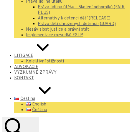
Práva lidí na útěku
Práva lidí na útěku – školení odborníků (FAIR
PLUS)
Alternativy k detenci dětí (RELEASE)
Práva dětí ohrožených detencí (GUARD)
Nezávislost justice a právní stát
Implementace rozsudků ESLP
LITIGACE
Kolektivní stížnosti
ADVOKACIE
VÝZKUMNÉ ZPRÁVY
KONTAKT
Čeština
English
Čeština