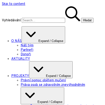
Skip to content
Vyhledávání
O NÁS
Expand / Collapse
Náš tým
Partneři
Donoři
AKTUALITY
PROJEKTY
Expand / Collapse
Právní pomoc obětem mučení
Práva osob se zdravotním znevýhodněním
Expand / Collapse