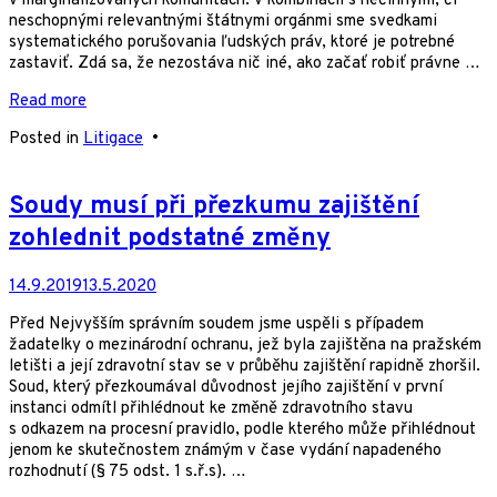
v marginalizovaných komunitách. V kombinácii s nečinnými, či
neschopnými relevantnými štátnymi orgánmi sme svedkami
systematického porušovania ľudských práv, ktoré je potrebné
zastaviť. Zdá sa, že nezostáva nič iné, ako začať robiť právne …
Read more
Posted in
Litigace
•
Soudy musí při přezkumu zajištění
zohlednit podstatné změny
14.9.2019
13.5.2020
Před Nejvyšším správním soudem jsme uspěli s případem
žadatelky o mezinárodní ochranu, jež byla zajištěna na pražském
letišti a její zdravotní stav se v průběhu zajištění rapidně zhoršil.
Soud, který přezkoumával důvodnost jejího zajištění v první
instanci odmítl přihlédnout ke změně zdravotního stavu
s odkazem na procesní pravidlo, podle kterého může přihlédnout
jenom ke skutečnostem známým v čase vydání napadeného
rozhodnutí (§ 75 odst. 1 s.ř.s). …