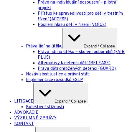
Právo na individuální posouzení – pilotní
projekt
Přístup ke spravedlivosti pro děti v trestním
řízení (ACCESS)
Posílení hlasu dětí v řízení (VOICE)
Práva lidí na útěku
Expand / Collapse
Práva lidí na útěku – školení odborníků (FAIR
PLUS)
Alternativy k detenci dětí (RELEASE)
Práva dětí ohrožených detencí (GUARD)
Nezávislost justice a právní stát
Implementace rozsudků ESLP
LITIGACE
Expand / Collapse
Kolektivní stížnosti
ADVOKACIE
VÝZKUMNÉ ZPRÁVY
KONTAKT