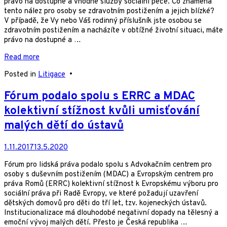
právo na dostupné a vhodné služby sociální péče. Co znamená
tento nález pro osoby se zdravotním postižením a jejich blízké?
V případě, že Vy nebo Váš rodinný příslušník jste osobou se
zdravotním postižením a nacházíte v obtížné životní situaci, máte
právo na dostupné a …
Read more
Posted in
Litigace
•
Fórum podalo spolu s ERRC a MDAC
kolektivní stížnost kvůli umisťování
malých dětí do ústavů
1.11.2017
13.5.2020
Fórum pro lidská práva podalo spolu s Advokačním centrem pro
osoby s duševním postižením (MDAC) a Evropským centrem pro
práva Romů (ERRC) kolektivní stížnost k Evropskému výboru pro
sociální práva při Radě Evropy, ve které požadují uzavření
dětských domovů pro děti do tří let, tzv. kojeneckých ústavů.
Institucionalizace má dlouhodobé negativní dopady na tělesný a
emoční vývoj malých dětí. Přesto je Česká republika …