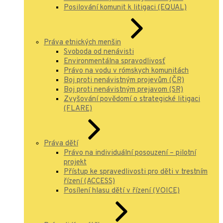
Posilování komunit k litigaci (EQUAL)
Práva etnických menšin
Svoboda od nenávisti
Environmentálna spravodlivosť
Právo na vodu v rómskych komunitách
Boj proti nenávistným projevům (ČR)
Boj proti nenávistným prejavom (SR)
Zvyšování povědomí o strategické litigaci
(FLARE)
Práva dětí
Právo na individuální posouzení – pilotní
projekt
Přístup ke spravedlivosti pro děti v trestním
řízení (ACCESS)
Posílení hlasu dětí v řízení (VOICE)