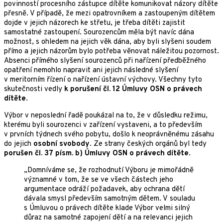
povinností procesního zástupce dítěte komunikovat názory dítěte
přesně. V případě, že mezi opatrovníkem a zastoupeným dítětem
dojde v jejich názorech ke střetu, je třeba dítěti zajistit
samostatné zastoupení. Sourozencům měla být navíc dána
možnost, s ohledem na jejich věk dána, aby byli slyšeni soudem
přímo a jejich názorům bylo potřeba věnovat náležitou pozornost.
Absenci přímého slyšení sourozenců při nařízení předběžného
opatření nemohlo napravit ani jejich následné slyšení
v meritorním řízení o nařízení ústavní výchovy. Všechny tyto
skutečnosti vedly
k porušení čl. 12 Úmluvy OSN o právech
dítěte
.
Výbor v neposlední řadě poukázal na to, že v důsledku režimu,
kterému byli sourozenci v zařízení vystaveni, a to především
v prvních týdnech svého pobytu, došlo k neoprávněnému zásahu
do jejich
osobní svobody
. Ze strany českých orgánů byl tedy
porušen čl. 37 písm. b) Úmluvy OSN o právech dítěte
.
„Domníváme se, že rozhodnutí Výboru je mimořádně
významné v tom, že se ve všech částech jeho
argumentace odráží požadavek, aby ochrana dětí
dávala smysl především samotným dětem. V souladu
s Úmluvou o právech dítěte klade Výbor velmi silný
důraz na samotné zapojení dětí a na relevanci jejich