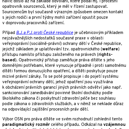
navíc došlo až na základě odvolání, které podal mj. i procesní
opatrovník sourozenců, který je měl v řízení zastupovat.
Sourozencům byl současně výrazným způsobem omezen kontakt
s jejich rodiči a první týdny mohli zařízení opustit pouze
v doprovodu pracovníků zařízení.
Případ
B.J. a P.J. proti České republice
je učebnicovým příkladem
nejzávažnějších nedostatků současné praxe v oblasti
veřejnoprávní (sociálně-právní) ochrany dětí v České republice,
jejichž základem je uplatňování tzv. opatrovnického (
welfare
)
přístupu namísto přístupu založeného na právech (
rights-
based
). Opatrovnický přístup zaměňuje práva dítěte s jeho
domnělými potřebami, které vynucuje případně i proti samotnému
dítěti formou donucujícího opatření, a dítěti poskytuje pouze
mizivé právní záruky. To se poté propisuje i do pojetí systému
veřejnoprávní ochrany dětí, jehož opatření jsou využívána
k obcházení právních garancí jiných právních odvětví jako např.
sankcionování zanedbávání povinné školní docházky podle
školského zákona či poskytnutí zdravotní péče bez souhlasu
podle zákona o zdravotních službách, a v němž se neklade důraz
na odpovídající zajištění procesních práv dětí.
Výbor OSN pro práva dítěte ve svém rozhodnutí zohlednil tento
paradigmatický rozměr
celého případu. Odkázal na
vzájemnou