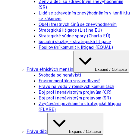
Ženy a deti so zdravotným znevýhodnením
(SR)
Lidé se zdravotním znevýhodněním v konfliktu
se zákonem
Oběti trestných činů se znevýhodněním
Strategická litigace (Listina EU)
Strategické súdne spory (Charta EÚ)
Sociální služby – strategická litigace
Posilování komunit k litigaci (EQUAL)
Práva etnických menšin
Expand / Collapse
Svoboda od nenávisti
Environmentálna spravodlivosť
Právo na vodu v rómskych komunitách
Boj proti nenávistným projevům (ČR)
Boj proti nenávistným prejavom (SR)
Zvyšování povědomí o strategické litigaci
(FLARE)
Práva dětí
Expand / Collapse