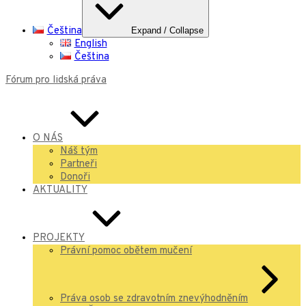
Čeština
Expand / Collapse
English
Čeština
Fórum pro lidská práva
O NÁS
Náš tým
Partneři
Donoři
AKTUALITY
PROJEKTY
Právní pomoc obětem mučení
Práva osob se zdravotním znevýhodněním