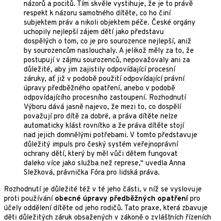
názorů a pocitů. Tím skvěle vystihuje, že je to právě
respekt k názoru samotného dítěte, co ho činí
subjektem práv a nikoli objektem péče. České orgány
uchopily nejlepší zájem dětí jako představu
dospělých o tom, co je pro sourozence nejlepší, aniž
by sourozencům naslouchaly. A jelikož měly za to, že
postupují v zájmu sourozenců, nepovažovaly ani za
důležité, aby jim zajistily odpovídající procesní
záruky, ať již v podobě použití odpovídající právní
úpravy předběžného opatření, anebo v podobě
odpovídajícího procesního zastoupení. Rozhodnutí
Výboru dává jasně najevo, že mezi to, co dospělí
považují pro dítě za dobré, a práva dítěte nelze
automaticky klást rovnítko a že práva dítěte stojí
nad jejich domnělými potřebami. V tomto představuje
důležitý impuls pro český systém veřejnoprávní
ochrany dětí, který by měl vůči dětem fungovat
daleko více jako služba než represe,“ uvedla Anna
Sležková, právnička Fóra pro lidská práva.
Rozhodnutí je důležité též v té jeho části, v níž se vyslovuje
proti používání
obecné úpravy předběžných opatření
pro
účely oddělení dítěte od jeho rodičů. Tato praxe, která zbavuje
děti důležitých záruk obsažených v zákoně o zvláštních řízeních