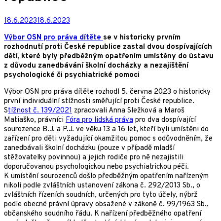
18.6.2023
18.6.2023
Výbor OSN pro práva dítěte
se v historicky prvním
rozhodnutí proti České republice zastal dvou dospívajících
dětí, které byly předběžným opatřením umístěny do ústavu
z důvodu zanedbávání školní docházky a nezajištění
psychologické či psychiatrické pomoci
Výbor OSN pro práva dítěte rozhodl 5. června 2023 o historicky
první individuální stížnosti směřující proti České republice.
S
tížnost č. 139/2021
zpracovali Anna Sležková a Maroš
Matiaško, právníci
Fóra pro lidská práva
pro dva dospívající
sourozence B.J. a P.J. ve věku 13 a 16 let, kteří byli umístěni do
zařízení pro děti vyžadující okamžitou pomoc s odůvodněním, že
zanedbávali školní docházku (pouze v případě mladší
stěžovatelky povinnou) a jejich rodiče pro ně nezajistili
doporučovanou psychologickou nebo psychiatrickou péči.
K umístění sourozenců došlo předběžným opatřením nařízeným
nikoli podle zvláštních ustanovení zákona č. 292/2013 Sb., o
zvláštních řízeních soudních, určených pro tyto účely, nýbrž
podle obecné právní úpravy obsažené v zákoně č. 99/1963 Sb.,
občanského soudního řádu. K nařízení předběžného opatření