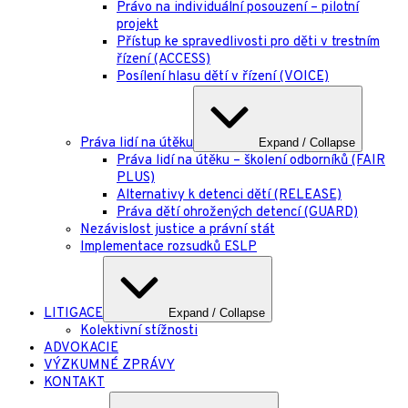
Právo na individuální posouzení – pilotní
projekt
Přístup ke spravedlivosti pro děti v trestním
řízení (ACCESS)
Posílení hlasu dětí v řízení (VOICE)
Práva lidí na útěku
Expand / Collapse
Práva lidí na útěku – školení odborníků (FAIR
PLUS)
Alternativy k detenci dětí (RELEASE)
Práva dětí ohrožených detencí (GUARD)
Nezávislost justice a právní stát
Implementace rozsudků ESLP
LITIGACE
Expand / Collapse
Kolektivní stížnosti
ADVOKACIE
VÝZKUMNÉ ZPRÁVY
KONTAKT