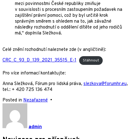
mezi povinnostmi České republiky zmiňuje
v souvislosti s procesním zastoupením požadavek na
zajištění právní pomoci, což by byl určitě krok
správným směrem s ohledem na to, jak závažné
následky rozhodnutí o oddělení dítěte od jeho rodičů
má,“ doplnila Sležková.
Celé znění rozhodnutí naleznete zde (v angličtině):
CRC_C_93_D_139_2021_35515_E-1
Stáhnout
Pro více informací kontaktujte:
Anna Sležková, Fórum pro lidská práva,
slezkova@forumhr.eu
,
tel.: + 420 725 136 474
Posted in
Nezařazené
•
admin