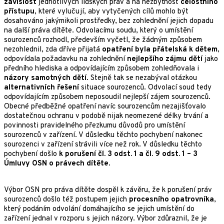
závislost
jednotlivých lidských práv a na nezbytnost
celostního
přístupu
, které vylučují, aby vytyčených cílů mohlo být
dosahováno jakýmikoli prostředky, bez zohlednění jejich dopadu
na další práva dítěte. Odvolacímu soudu, který o umístění
sourozenců rozhodl, především vyčetl, že žádným způsobem
nezohlednil, zda dříve přijatá
opatření byla přátelská k dětem
,
odpovídala požadavku na zohlednění
nejlepšího
zájmu dětí
jako
předního hlediska a odpovídajícím způsobem zohledňovala i
názory samotných dětí
. Stejně tak se nezabýval otázkou
alternativních řešení
situace sourozenců. Odvolací soud tedy
odpovídajícím způsobem neposoudil nejlepší zájem sourozenců.
Obecné předběžné opatření navíc sourozencům nezajišťovalo
dostatečnou ochranu v podobě nijak neomezené délky trvání a
povinnosti pravidelného přezkumu důvodů pro umístění
sourozenců v zařízení. V důsledku těchto pochybení nakonec
sourozenci v zařízení strávili více než rok. V důsledku těchto
pochybení došlo
k porušení čl. 3 odst. 1 a čl. 9 odst. 1 – 3
Úmluvy OSN o právech dítěte
.
Výbor OSN pro práva dítěte dospěl k závěru, že k porušení práv
sourozenců došlo též postupem jejich
procesního opatrovníka
,
který podáním odvolání domáhajícího se jejich umístění do
zařízení jednal v rozporu s jejich názory. Výbor zdůraznil, že je