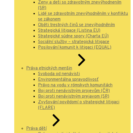
Ženy a deti so zdravotným znevýhodnením
(SR)
Lidé se zdravotním znevýhodněním v konfliktu
se zákonem
Oběti trestných činů se znevýhodněním
Strategická litigace (Listina EU)
Strategické súdne spory (Charta EÚ)
Sociální služby – strategická litigace
Posilování komunit k litigaci (EQUAL)
Práva etnických menšin
Svoboda od nenávisti
Environmentálna spravodlivosť
Právo na vodu v rómskych komunitách
Boj proti nenávistným projevům (ČR)
Boj proti nenávistným prejavom (SR)
Zvyšování povědomí o strategické litigaci
(FLARE)
Práva dětí