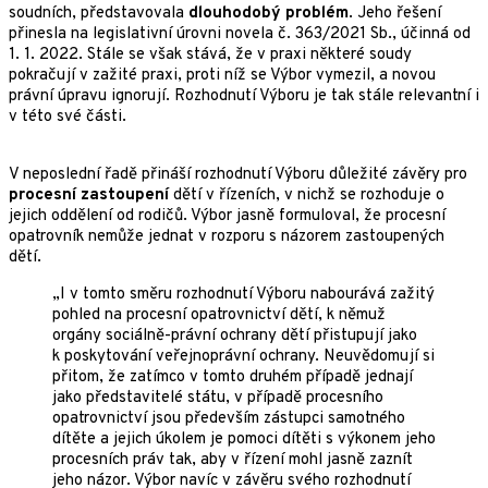
soudních, představovala
dlouhodobý problém
. Jeho řešení
přinesla na legislativní úrovni novela č. 363/2021 Sb., účinná od
1. 1. 2022. Stále se však stává, že v praxi některé soudy
pokračují v zažité praxi, proti níž se Výbor vymezil, a novou
právní úpravu ignorují. Rozhodnutí Výboru je tak stále relevantní i
v této své části.
V neposlední řadě přináší rozhodnutí Výboru důležité závěry pro
procesní zastoupení
dětí v řízeních, v nichž se rozhoduje o
jejich oddělení od rodičů. Výbor jasně formuloval, že procesní
opatrovník nemůže jednat v rozporu s názorem zastoupených
dětí.
„I v tomto směru rozhodnutí Výboru nabourává zažitý
pohled na procesní opatrovnictví dětí, k němuž
orgány sociálně-právní ochrany dětí přistupují jako
k poskytování veřejnoprávní ochrany. Neuvědomují si
přitom, že zatímco v tomto druhém případě jednají
jako představitelé státu, v případě procesního
opatrovnictví jsou především zástupci samotného
dítěte a jejich úkolem je pomoci dítěti s výkonem jeho
procesních práv tak, aby v řízení mohl jasně zaznít
jeho názor. Výbor navíc v závěru svého rozhodnutí