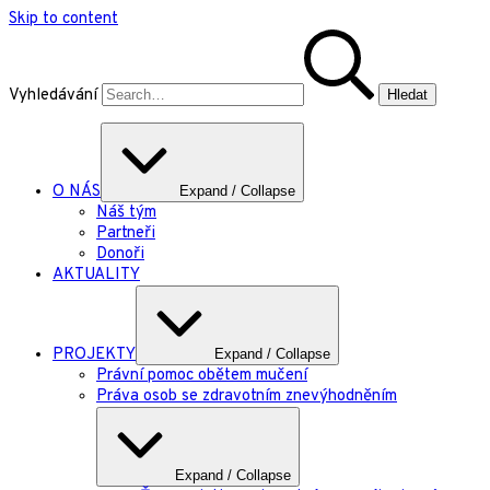
Skip to content
Vyhledávání
O NÁS
Expand / Collapse
Náš tým
Partneři
Donoři
AKTUALITY
PROJEKTY
Expand / Collapse
Právní pomoc obětem mučení
Práva osob se zdravotním znevýhodněním
Expand / Collapse