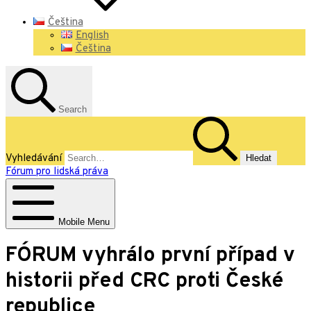
Čeština
English
Čeština
Search
Vyhledávání
Fórum pro lidská práva
Mobile Menu
FÓRUM vyhrálo první případ v
historii před CRC proti České
republice